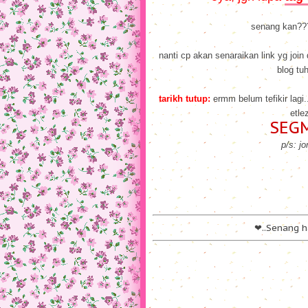
senang kan??? a
nanti cp akan senaraikan link yg join
blog tuh
tarikh tutup:
ermm belum tefikir lagi.
etle
SEG
p/s: j
❤..Senang ha