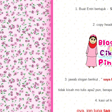
1. Buat Entri bertajuk -
S
2. copy heade
3. jawab slogan berikut , "
saya 
tidak kisah mo tulis apa2 pun, berapa
4. kasi url k
oya, jgn lupa
tag