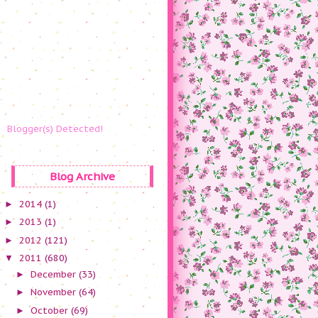
Blogger(s) Detected!
Blog Archive
2014
(1)
►
2013
(1)
►
2012
(121)
►
2011
(680)
▼
December
(33)
►
November
(64)
►
October
(69)
►