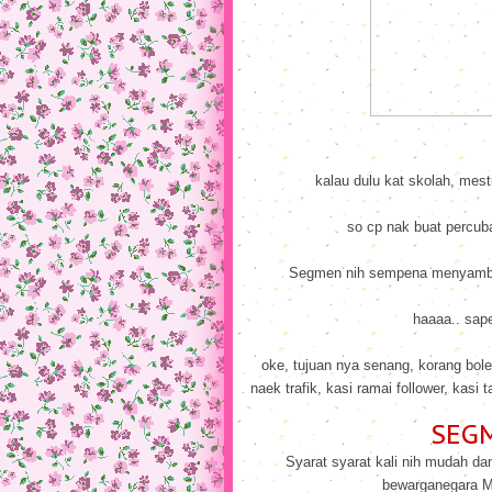
kalau dulu kat skolah, mest
so cp nak buat percuba
Segmen nih sempena menyambut
haaaa.. sap
oke, tujuan nya senang, korang bole
naek trafik, kasi ramai follower, kas
SEG
Syarat syarat kali nih mudah da
bewarganegara M