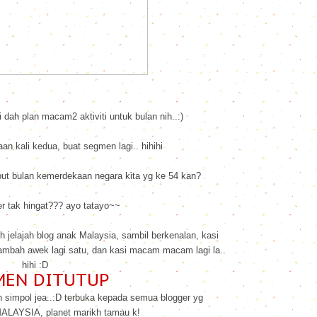
i dah plan macam2 aktiviti untuk bulan nih..:)
an kali kedua, buat segmen lagi.. hihihi
 bulan kemerdekaan negara kita yg ke 54 kan?
er tak hingat??? ayo tatayo~~
h jelajah blog anak Malaysia, sambil berkenalan, kasi
i tambah awek lagi satu, dan kasi macam macam lagi la..
hihi :D
MEN DITUTUP
n simpol jea..:D terbuka kepada semua blogger yg
ALAYSIA, planet marikh tamau k!