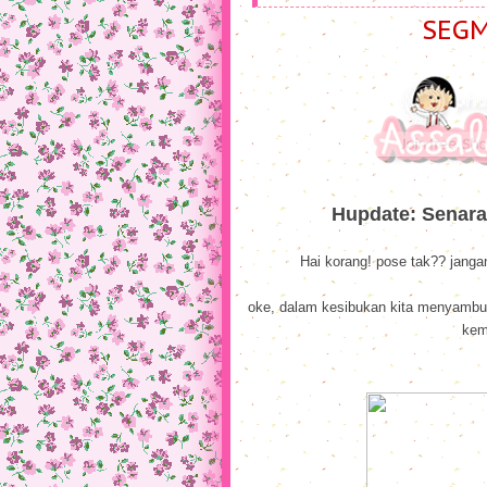
SEGM
Hupdate: Senara
Hai korang! pose tak?? janga
oke, dalam kesibukan kita menyambut
kem