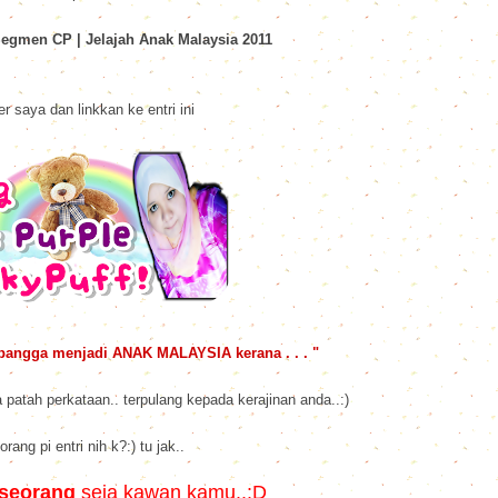
egmen CP | Jelajah Anak Malaysia 2011
r saya dan linkkan ke entri ini
bangga menjadi ANAK MALAYSIA kerana . . . "
 patah perkataan.. terpulang kepada kerajinan anda..:)
orang pi entri nih k?:) tu jak..
 seorang
seja kawan kamu..:D