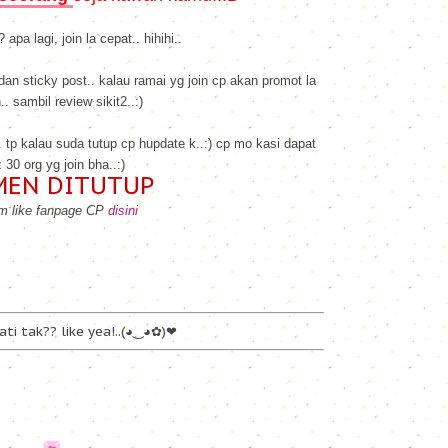
pa lagi, join la cepat.. hihihi..
 dan sticky post.. kalau ramai yg join cp akan promot la
.. sambil review sikit2..:)
. tp kalau suda tutup cp hupdate k..:) cp mo kasi dapat
z 30 org yg join bha..:)
MEN DITUTUP
om like fanpage CP
disini
ti tak?? like yea!..(◕‿◕✿)❤