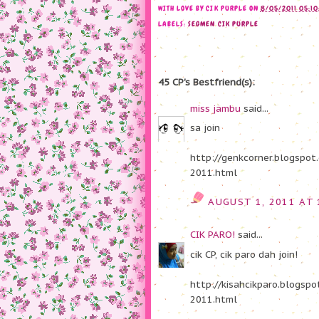
WITH LOVE BY
CIK PURPLE
ON
8/05/2011 05:1
LABELS:
SEGMEN CIK PURPLE
45 CP's Bestfriend(s):
miss jambu
said...
sa join
http://genkcorner.blogspo
2011.html
AUGUST 1, 2011 AT
CIK PARO!
said...
cik CP, cik paro dah join!
http://kisahcikparo.blogsp
2011.html